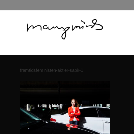
framtidsfeministen-aktier-sapir-1